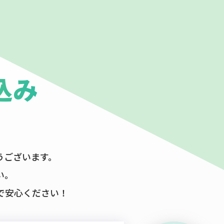
込み
うございます。
い。
で安心ください！