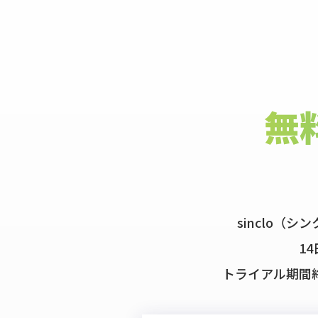
無
sinclo（
1
トライアル期間