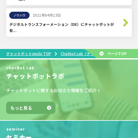
2021年04月13日
ノウハウ
デジタルトランスフォーメーション（DX）にチャットボットが
有...
W
チャットボットsinclo TOP
Chatbot Lab（チャットボットラボ）
ページTOP
chatBot Lab
チャットボットラボ
チャットボットに関するお役立ち情報をご紹介！
もっと見る
seminar
セミナー