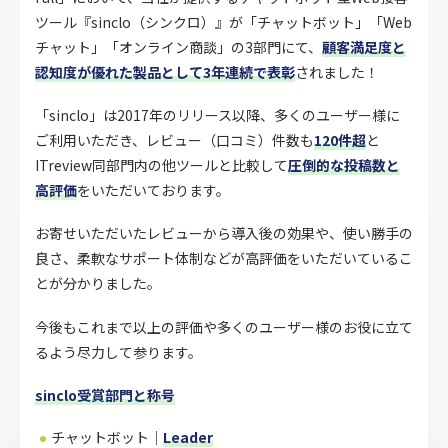
ツール『sinclo（シンクロ）』が「チャットボット」「Web
チャット」「オンライン商談」の3部門にて、
顧客満足度と
認知度が優れた製品として3年連続で表彰
されました！
「sinclo」は2017年のリリース以降、多くのユーザー様に
ご利用いただき、レビュー（口コミ）件数も
120件超
と
ITreview同部門内の他ツールと比較して
圧倒的な投稿数と
高評価
をいただいております。
お寄せいただいたレビューから導入後の効果や、使い勝手の
良さ、柔軟なサポート体制などが高評価をいただいているこ
とが分かりました。
今後もこれまで以上の評価や多くのユーザー様のお役に立て
るよう尽力して参ります。
sinclo受賞部門と称号
チャットボット｜
Leader