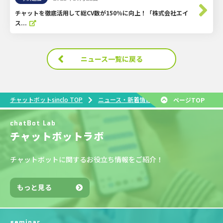
チャットを徹底活用して総CV数が150％に向上！「株式会社エイ
ス...
ニュース一覧に戻る
「ITreview Gri
チャットボットsinclo TOP
ニュース・新着情報
ページTOP
chatBot Lab
チャットボットラボ
チャットボットに関するお役立ち情報をご紹介！
もっと見る
seminar